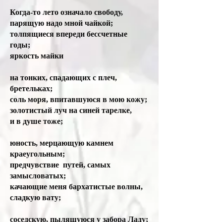
Когда-то лето означало свободу,
парящую надо мной чайкой;
толпящиеся впереди бессчетные
годы;
яркость майки
на тонких, спадающих с плеч,
бретельках;
соль моря, впитавшуюся в мою кожу;
золотистый луч на синей тарелке,
и в душе тоже;
юность, мерцающую камнем
краеугольным;
предчувствие путей, самых
замысловатых;
качающие меня бархатистые волны,
сладкую вату;
соседскую, пылящуюся у забора Ладу;