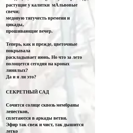
растущие у калитки мАльвовые
свечи;
медовую тягучесть времени и
цикады,
прошивающие вечер.
Теперь, как и прежде, цветочные
покрывала
раскладывает июнь. Но что за лето
полощется сегодня на кронах
линялых?
Да и я ли это?
СЕКРЕТНЫЙ САД
Сочится солнце сквозь мембраны
лепестков,
сплетаются в аркады ветви.
Эфир так свеж и чист, так дышится
легко