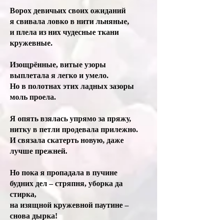
Ворох девичьих своих ожиданий
я свивала ловко в нити льняные,
и плела из них чудесные ткани
кружевные.
Изощрённые, витые узоры
выплетала я легко и умело.
Но в полотнах этих ладных зазоры
моль проела.
Я опять взялась упрямо за пряжу,
нитку в петли продевала прилежно.
И связала скатерть новую, даже
лучше прежней.
Но пока я пропадала в пучине
будних дел – стряпня, уборка да
стирка,
на изящной кружевной паутине –
снова дырка!