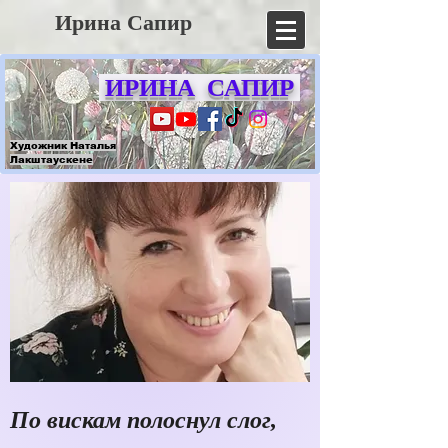
Ирина Сапир
ИРИНА САПИР
Художник Наталья
Лакштаускене
По вискам полоснул слог,