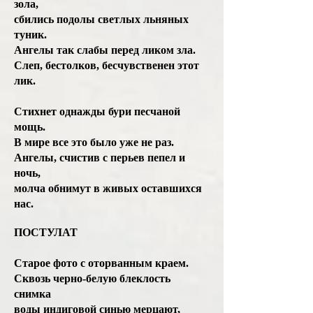
зола,
сбились подолы светлых льняных
туник.
Ангелы так слабы перед ликом зла.
Слеп, бестолков, бесчувственен этот
лик.
Стихнет однажды бури песчаной
мощь.
В мире все это было уже не раз.
Ангелы, счистив с перьев пепел и
ночь,
молча обнимут в живых оставшихся
нас.
ПОСТУЛАТ
Старое фото с оторванным краем.
Сквозь черно-белую блеклость
снимка
воды индиговой синью мерцают,