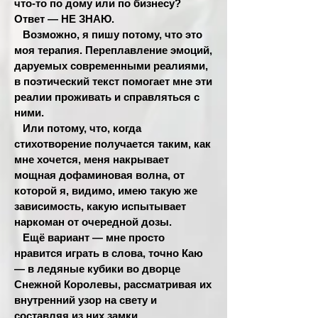
что-то по дому или по бизнесу?
Ответ — НЕ ЗНАЮ.
Возможно, я пишу потому, что это
моя терапия. Переплавление эмоций,
даруемых современными реалиями,
в поэтический текст помогает мне эти
реалии проживать и справляться с
ними.
Или потому, что, когда
стихотворение получается таким, как
мне хочется, меня накрывает
мощная дофаминовая волна, от
которой я, видимо, имею такую же
зависимость, какую испытывает
наркоман от очередной дозы.
Ещё вариант — мне просто
нравится играть в слова, точно Каю
— в ледяные кубики во дворце
Снежной Королевы, рассматривая их
внутренний узор на свету и
составляя из них замки.