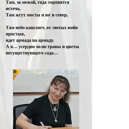
Там, за межой, года торопятся
истечь.
Там жгут мосты и юг и север,
Там небо кашляет, от лютых войн
простыв,
идет армада на армаду.
А я… усердно холю травы и цветы
несуществующего сада…