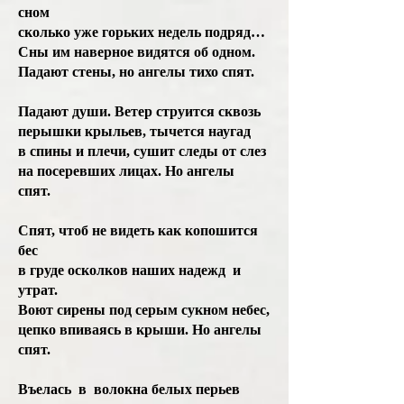
сном
сколько уже горьких недель подряд…
Сны им наверное видятся об одном.
Падают стены, но ангелы тихо спят.
Падают души. Ветер струится сквозь
перышки крыльев, тычется наугад
в спины и плечи, сушит следы от слез
на посеревших лицах. Но ангелы
спят.
Спят, чтоб не видеть как копошится
бес
в груде осколков наших надежд и
утрат.
Воют сирены под серым сукном небес,
цепко впиваясь в крыши. Но ангелы
спят.
Въелась в волокна белых перьев