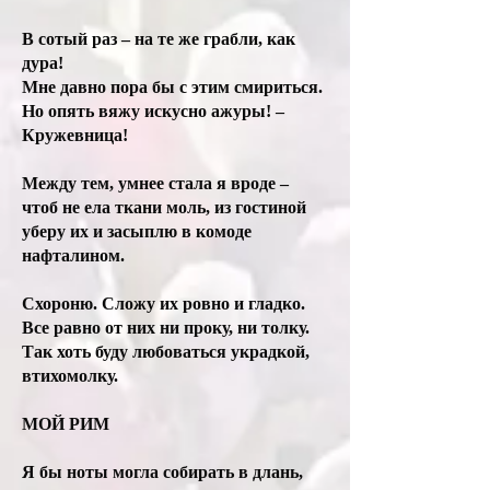
В сотый раз – на те же грабли, как
дура!
Мне давно пора бы с этим смириться.
Но опять вяжу искусно ажуры! –
Кружевница!
Между тем, умнее стала я вроде –
чтоб не ела ткани моль, из гостиной
уберу их и засыплю в комоде
нафталином.
Схороню. Сложу их ровно и гладко.
Все равно от них ни проку, ни толку.
Так хоть буду любоваться украдкой,
втихомолку.
МОЙ РИМ
Я бы ноты могла собирать в длань,