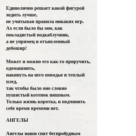
Единолично решает какой фигурой
ходить лучше,
не учитывая правила никаких игр.
Ах если было бы оно, как
покладистый подкаблучник,
а не упрямец и отъявленный
дебошир!
Может и можно его как-то приручить,
одомашнить,
накинуть на него поводья и теплый
плед,
так чтобы было оно словно
пушистый котенок няшным.
Только жизнь коротка, и подчинить
себе время времени нет.
АНГЕЛЫ
Ангелы наши спят беспробудным