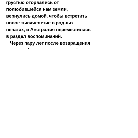
грустью оторвались от
полюбившейся нам земли,
вернулись домой, чтобы встретить
новое тысячелетие в родных
пенатах, и Австралия переместилась
в раздел воспоминаний.
Через пару лет после возвращения
австралийские письма, сохранённые
моей мамой, вновь попались мне на
глаза. Перечитав их, я решила внести
тексты в цифровые архивы на
случай, если сами послания
потеряются.
В следующий раз я обратилась к
этим записям лет через семнадцать.
Я наткнулась на них случайно,
наводя порядок в компьютерных
файлах. В этот период моя жизнь
уже шла по совершенно другому
маршруту, я была принята в
литературный цех.