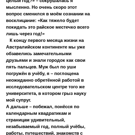
целый год?» – сокрушалась я
мысленно. Но очень скоро этот
вопрос сменился в моём сознании на
восклицание: «Как тяжело будет
покидать это райское местечко всего
лишь через год!»
К концу первого месяца жизни на
Австралийском континенте мы уже
обзавелись замечательными
друзьями и знали городок как свои
пять пальцев. Муж был по уши
погружён в учёбу, я – поглощена
неожиданно обретённой работой в
исследовательском центре того же
университета, в котором грыз науку
мой супруг.
А дальше – побежал, понёсся по
календарным квадратикам и
страницам удивительный,
незабываемый год, полный учёбы,
работы, путешествий, знакомств с